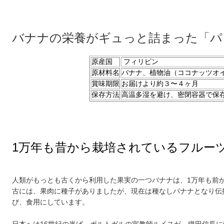
バナナの栄養がギュっと詰まった「パ
原産国
フィリピン
原材料名
バナナ、植物油（ココナッツオ
賞味期限
お届けより約３〜４ヶ月
保存方法
高温多湿を避け、密閉容器で保存
1万年も昔から栽培されているフルー
人類がもっとも古くから利用した果実の一つバナナは、1万年も前
古には、果肉に種子がありましたが、現在は種なしバナナとなり伝
び、食用にしています。
日本へは16世紀の半ば、ポルトガルの宣教師ルイスが、織田信長