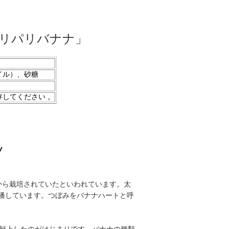
リパリバナナ」
イル）、砂糖
してください 。
ツ
から栽培されていたといわれています。太
播しています。つぼみをバナナハートと呼
に献上したのがはじまりです。バナナの種類