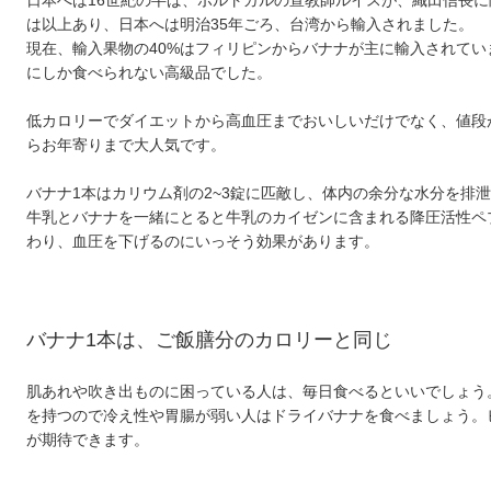
は以上あり、日本へは明治35年ごろ、台湾から輸入されました。
現在、輸入果物の40%はフィリピンからバナナが主に輸入されて
にしか食べられない高級品でした。
低カロリーでダイエットから高血圧までおいしいだけでなく、値段
らお年寄りまで大人気です。
バナナ1本はカリウム剤の2~3錠に匹敵し、体内の余分な水分を排
牛乳とバナナを一緒にとると牛乳のカイゼンに含まれる降圧活性ペ
わり、血圧を下げるのにいっそう効果があります。
バナナ1本は、ご飯膳分のカロリーと同じ
肌あれや吹き出ものに困っている人は、毎日食べるといいでしょう
を持つので冷え性や胃腸が弱い人はドライバナナを食べましょう。
が期待できます。